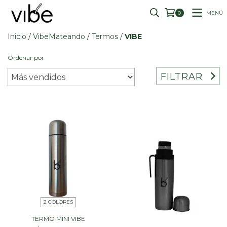
MENÚ
0
Inicio
/
VibeMateando
/
Termos
/
VIBE
Ordenar por
FILTRAR
2 COLORES
TERMO MINI VIBE